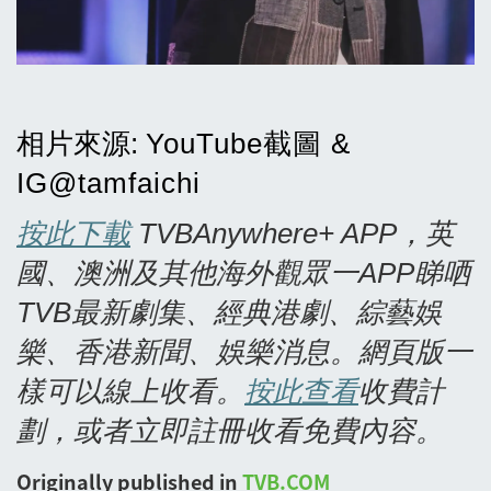
相片來源
:
YouTube
截圖 &
IG@tamfaichi
按此下載
TVBAnywhere+ APP
，英
國、澳洲及其他海外觀眾一APP
睇哂
TVB
最新劇集、經典港劇、綜藝娛
樂、香港新聞、娛樂消息。網頁版一
樣可以線上收看。
按此查看
收費計
劃，或者立即註冊收看免費內容。
Originally published in
TVB.COM