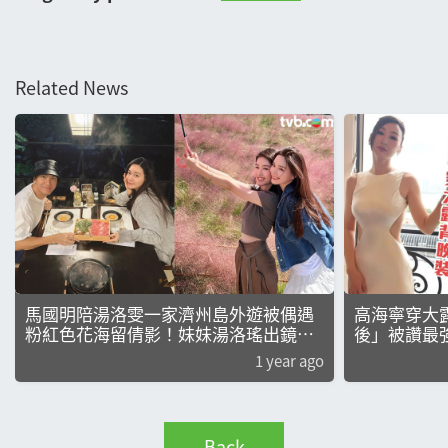
Related News
馬國明陪湯洛雯一家濟州島外遊被偶遇
高海寧穿大
粉紅色花海留倩影！妹妹湯洛瑤出鏡被
後」被讚最強
讚極仙氣
1 year ago
Back