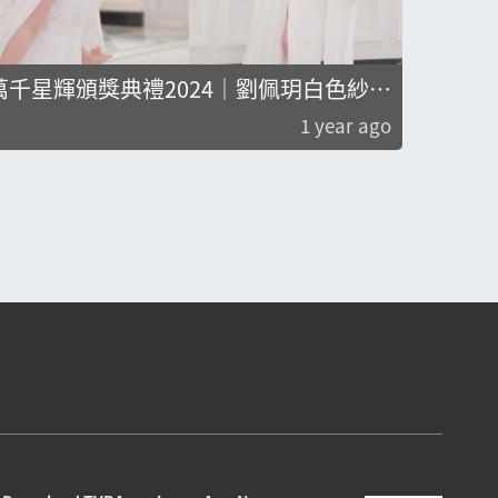
萬千星輝頒獎典禮2024｜劉佩玥白色紗裙
江嘉敏
Look勁有仙氣 笑容超甜網民直言被俘虜
事業線
1 year ago