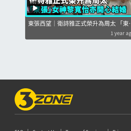
東張西望｜衛詩雅正式榮升為周太 「東
張」女神黎寬怡亦開心結婚｜娛樂圈｜
1 year a
事連連