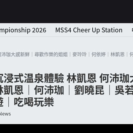
ampionship 2026
MSS4 Cheer Up Station
 何沛珈大感新鮮｜尋歡作樂的姐姐｜麥玲玲｜何依婷｜林凱恩｜
浸式温泉體驗 林凱恩 何沛
林凱恩｜何沛珈｜劉曉昆｜吳
遊｜吃喝玩樂
 News