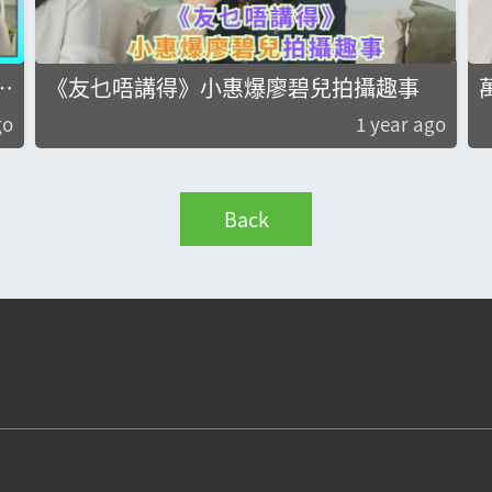
《友乜唔講得》小惠爆廖碧兒拍攝趣事
喜
go
1 year ago
Back