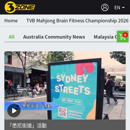
EN
Home
TVB Mahjong Brain Fitness Championship 2026
0
All
Australia Community News
Malaysia Comm
「悉尼街道」活動