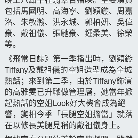
晚上八點半在翡翠台播映。主要演員
包括馬國明、高海寧、劉穎鏇、周嘉
洛、朱敏瀚、洪永城、郭柏妍、吳偉
豪、戴祖儀、張馳豪、鍾柔美、徐榮
等。
《飛常日誌》第一季播出時，劉穎鏇
Tiffany
及戴祖儀的空姐造型成為全城
熱話；來到第二季，由於
Tiffany
飾演
的高雅雯已升職做管理層，她當年掀
起熱話的空姐
Look
好大機會成為絕
響，變相今季「長腿空姐擔當」就落
在以修長美腿見稱的戴祖儀身上。