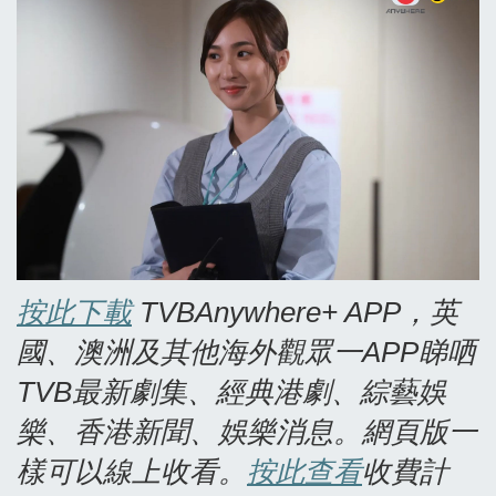
按此下載
TVBAnywhere+ APP
，英
國、澳洲及其他海外觀眾一APP
睇哂
TVB
最新劇集、經典港劇、綜藝娛
樂、香港新聞、娛樂消息。網頁版一
樣可以線上收看。
按此查看
收費計