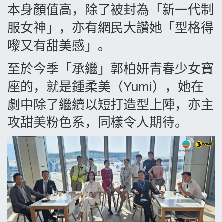
本身顏值高，除了被封為「新一代制
服女神」，亦有網民大讚她「型格得
嚟又有甜美感」。
至於今季「承繼」郭柏妍青春少女寶
座的，就是鍾柔美（
Yumi
），她在
劇中除了繼續以短打造型上陣，亦主
攻甜美粉色系，同樣令人期待。