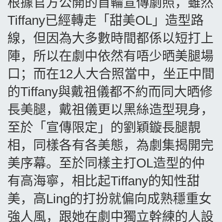
根據官方公開的首輪宣傳劇照，雖然
Tiffany
已經轉走「甜美
OL
」造型路
線，但因為大多數時間都係以短打上
陣，所以在劇中依然有唔少晒美腿場
口；而在
12
人大合照當中，坐正中間
的
Tiffany
與戴祖儀都不約而同大晒修
長美腿，戴祖儀更以黑絲造型現身，
至於「宣傳限定」的劉穎鏇長腿靚
相，同樣各有各美態，為劇集揭開完
美序幕。至於同樣主打
OL
造型的仲
有高海寧，相比起
Tiffany
的知性甜
美，高
Ling
的打扮就偏向成熟穩重女
強人風，跟她在劇中獨立幹練的人設