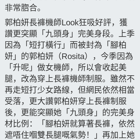
非常脗合。
郭柏妍長褲機師
Look
狂吸好評，獲
讚更突顯「九頭身」完美身段。上季
因為「短打橫行」而被封為「腳柏
妍」的郭柏妍（
Rosita
），今季因為
「升呢」做女機師，所以會收起美
腿，改為穿上長褲機師制服。雖然不
再走短打少女路線，但網民依然相當
受落，更大讚郭柏妍穿上長褲制服
後，更能突顯她「九頭身」的完美身
材比例：「腳柏妍就算著長褲，依然
遮唔住嗰雙長腿嘅氣勢！」再加上她