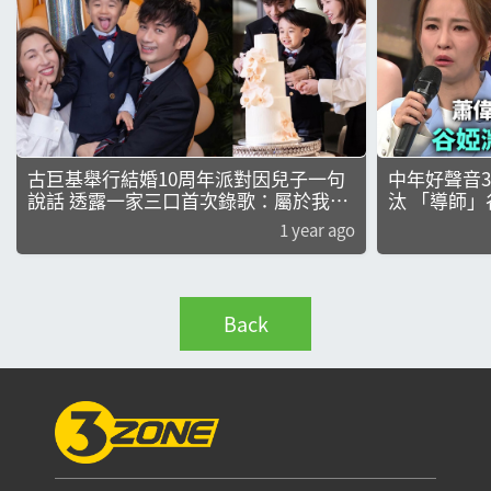
古巨基舉行結婚10周年派對因兒子一句
中年好聲音
說話 透露一家三口首次錄歌：屬於我們
汰 「導師
仨的歌
次練習都成
1 year ago
Back