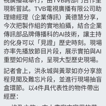
視廣播城舉行，由
TVB
跨部門合作呈
現新嘗試。
TVB
電視廣播有限公司助
理總經理（企業傳訊）黃德慧分享，
今次把製作組的實地拍攝，結合企業
傳訊部品牌傳播科的
AI
技術，讓主持
的化身可以「見證」歷史時刻。現場
亦率先播放節目片段，展示實拍與
AI
重塑如何結合，呈現大型歷史現場。
記者會上，洪永城與黃翠如亦分享旅
程見聞及難忘片段，並進行現場抽盲
盒環節。以
4
件具代表性的物件帶出
經歷：