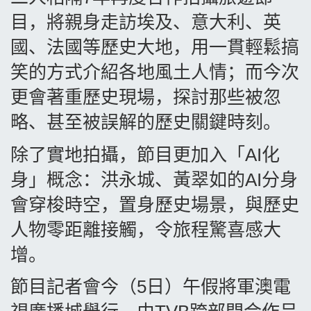
目，將親身走訪埃及、意大利、英
國、法國等歷史大地，用一貫輕鬆搞
笑的方式介紹各地風土人情；而今次
更會著重歷史現場，探討那些被忽
略、甚至被誤解的歷史關鍵時刻。
除了實地拍攝，節目更加入「
AI
化
身」概念：洪永城、黃翠如的
AI
分身
會穿梭時空，置身歷史場景，與歷史
人物零距離接觸，令旅程驚喜感大
增。
節目記者會今（
5
日）午假將軍澳電