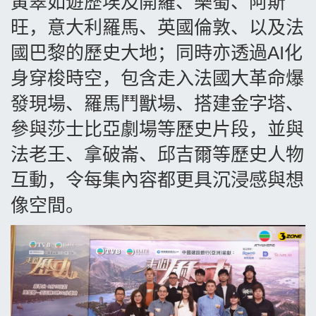
黃翠如遊歷埃及開羅、樂蜀、阿斯
旺，意大利羅馬、英國倫敦、以及法
國巴黎的歷史大地；同時亦透過
AI
化
身穿梭時空，包含走入法國大革命爆
發現場、羅馬鬥獸場、搭建金字塔、
參與莎士比亞劇場等歷史片段，並與
法老王、拿破崙、邱吉爾等歷史人物
互動，令每集內容都更具沉浸感與想
像空間。