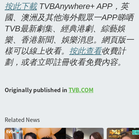
按此下載
TVBAnywhere+ APP
，英
國、澳洲及其他海外觀眾一APP
睇哂
TVB
最新劇集、經典港劇、綜藝娛
樂、香港新聞、娛樂消息。網頁版一
樣可以線上收看。
按此查看
收費計
劃，或者立即註冊收看免費內容。
Originally published in
TVB.COM
Related News