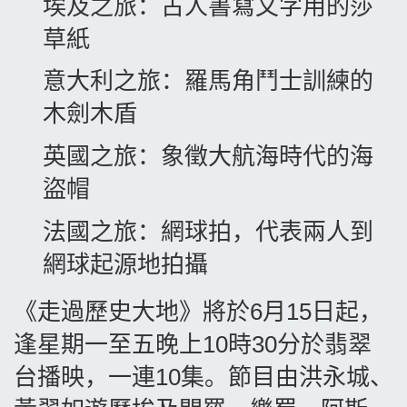
埃及之旅：古人書寫文字用的莎
草紙
意大利之旅：羅馬角鬥士訓練的
木劍木盾
英國之旅：象徵大航海時代的海
盜帽
法國之旅：網球拍，代表兩人到
網球起源地拍攝
《走過歷史大地》將於
6
月
15
日起，
逢星期一至五晚上
10
時
30
分於翡翠
台播映，一連
10
集。節目由洪永城、