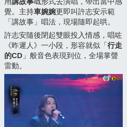
用
講故事
嘅形式去演唱，帶出當中感
覺。主持
車婉婉
更即叫許志安示範
「講故事」唱法，現場隨即起哄。
許志安隨後閉起雙眼投入情感，唱咗
《昨遲人》一小段，形容就似「
行走
的CD
」般音色表現到位，全場掌聲
雷動。