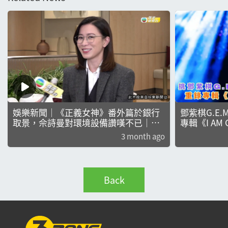
娛樂新聞｜《正義女神》番外篇於銀行
鄧紫棋G.E
取景，佘詩曼對環境設備讚嘆不已｜正
專輯《I AM 
義女神｜番外篇｜銀行
3 month ago
Back