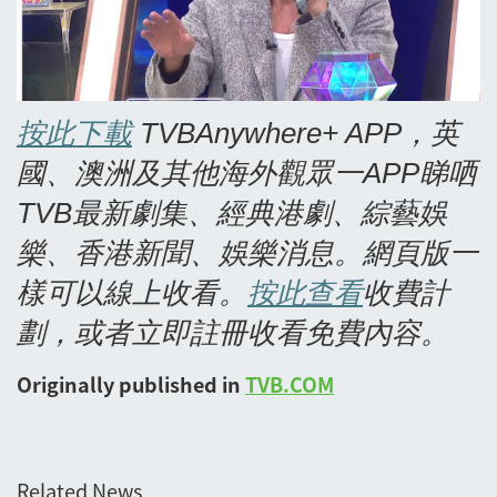
按此下載
TVBAnywhere+ APP
，英
國、澳洲及其他海外觀眾一APP
睇哂
TVB
最新劇集、經典港劇、綜藝娛
樂、香港新聞、娛樂消息。網頁版一
樣可以線上收看。
按此查看
收費計
劃，或者立即註冊收看免費內容。
Originally published in
TVB.COM
Related News