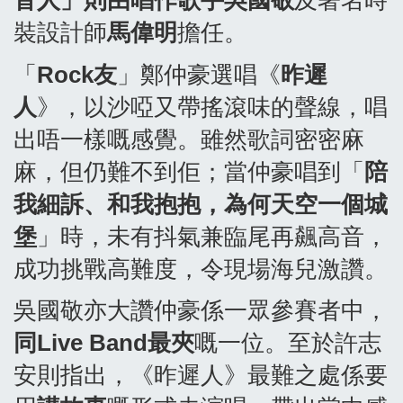
音人」則由唱作歌手吳國敬
及著名時
裝設計師
馬偉明
擔任。
「
Rock
友
」鄭仲豪選唱《
昨遲
人
》，以沙啞又帶搖滾味的聲線，唱
出唔一樣嘅感覺。雖然歌詞密密麻
麻，但仍難不到佢；當仲豪唱到「
陪
我細訴、和我抱抱，為何天空一個城
堡
」時，未有抖氣兼臨尾再飆高音，
成功挑戰高難度，令現場海兒激讚。
吳國敬亦大讚仲豪係一眾參賽者中，
同Live Band
最夾
嘅一位。至於許志
安則指出，《昨遲人》最難之處係要