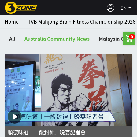
EN
Home
TVB Mahjong Brain Fitness Championship 2026
0
All
Australia Community News
Malaysia Comm
順德味道「一飯封神」晚宴記者會