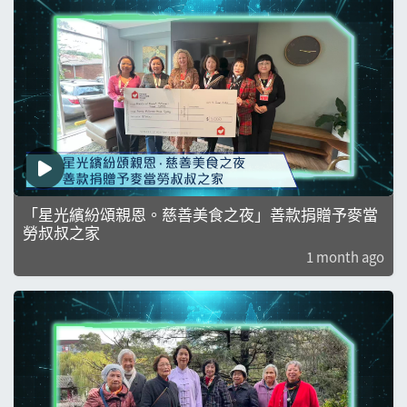
「星光繽紛頌親恩。慈善美食之夜」善款捐贈予麥當
勞叔叔之家
1 month ago