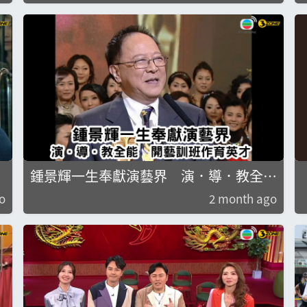
鍾景輝一生奉獻演藝界 演．導．教全
能 開藝訓班作育英才
o
2 month ago