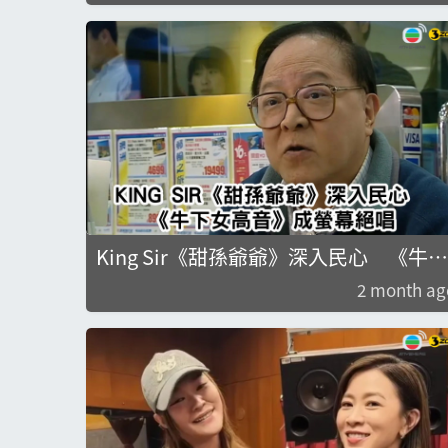
King Sir《甜孫爺爺》深入民心 《牛下
女高音》成螢幕絕唱
2 month ag