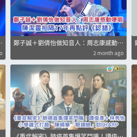
被
鄭子誠＋劉倩怡做知音人：周志康感動哽
咽；陳潔靈相隔17年再點評《認錯》
o
2 month ago
《重症解密》肺癌首集爆笑鬥嘴！譚俊彥