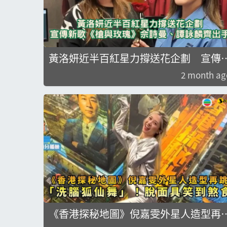
黃洛妍近半百紅星力撐送花企劃 宣傳
歌《槍與玫瑰》佘詩曼、譚詠麟齊出手
2 month ag
《香港探秘地圖》倪嘉雯外星人造型再
「洗腦狐仙舞」！脫面具笑到煞食