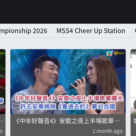
ampionship 2026
MSS4 Cheer Up Station
麻
《中年好聲音4》安歌之夜上半場歌單曝
光 許志安車婉婉《會過去的》夢幻合唱
o
2 month ago