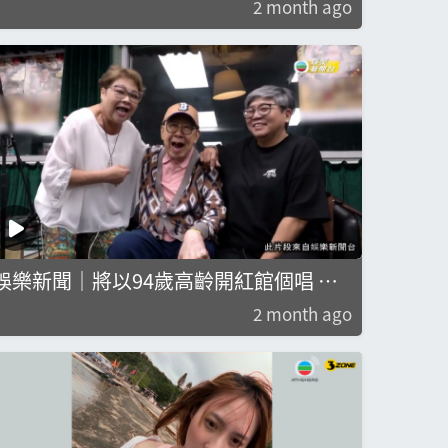
2 month ago
娛樂新聞｜將以94歲高齡開紅館個唱 胡
楓與眾嘉賓齊綵排｜胡楓｜肥媽｜
2 month ago
JoeJunior｜陳欣健｜黃博｜劉洋｜張與
辰｜馮熙燮｜柯雨霏｜胡子貝