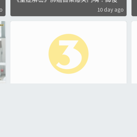
＋林秀怡小學雞式打趣 陳曉華「眼鏡
o
10 day ago
娘」勁Sharp
還
《香港小姐湘遇記》李澤欣仙氣漢服「蝴
蝶Pose」搶Fo 魏欣流利切換5種語言超
o
12 day ago
驚艷