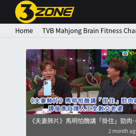
Home
TVB Mahjong Brain Fitness Ch
《夫妻肺片》馬明怕醜講「掛住」勁肉
譚俊彥自爆人工全數交老婆
2 month ag