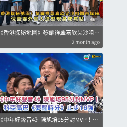
《香港探秘地圖》黎耀祥龔嘉欣尖沙咀鬧
市探秘 倪嘉雯外星人造型現身成焦點
2 month ago
《中年好聲音4》陳旭培95分封MVP！科
亞高巴《夢醒時分》止步16強