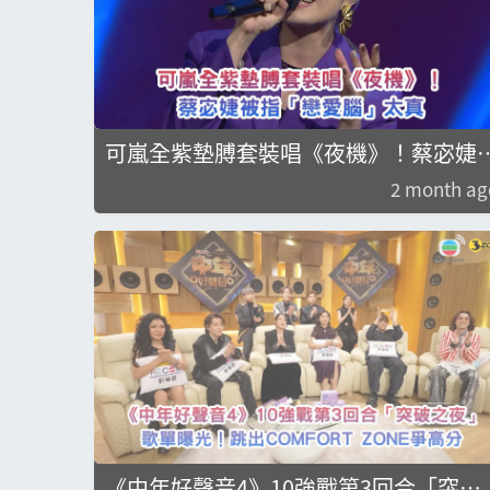
可嵐全紫墊膊套裝唱《夜機》！蔡宓婕
指「戀愛腦」太真
2 month ag
《中年好聲音4》10強戰第3回合「突破