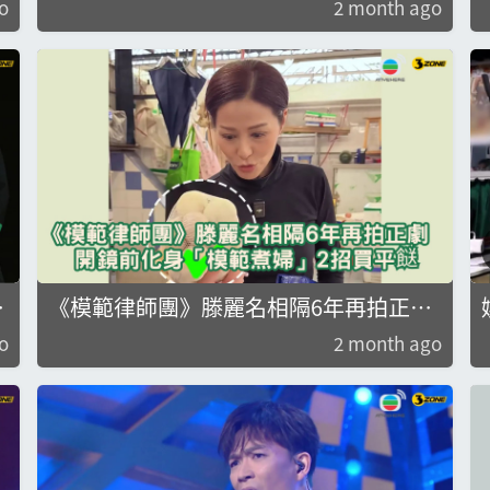
o
2 month ago
佳績
《模範律師團》滕麗名相隔6年再拍正
劇 開鏡前化身「模範煮婦」2招買平餸
o
2 month ago