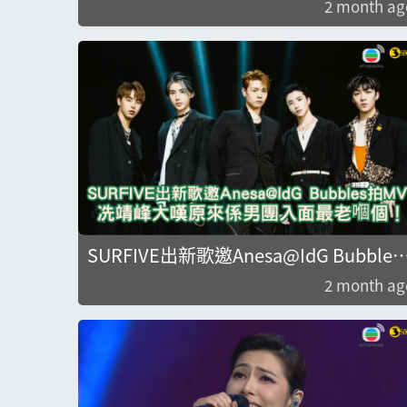
2 month ag
SURFIVE出新歌邀Anesa@IdG Bubbles
拍MV 冼靖峰大嘆原來係男團入面最老嗰
2 month ag
個！