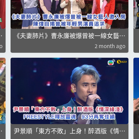
新
《夫妻肺片》曹永廉被爆曾被一線女藝人
邀入房 陳煒自揭曾被年輕男演員追求
o
2 month ago
跳
尹景順「東方不敗」上身！醉酒版《情深
緣淺》Freestyle釋放靈魂 斬93分再奪