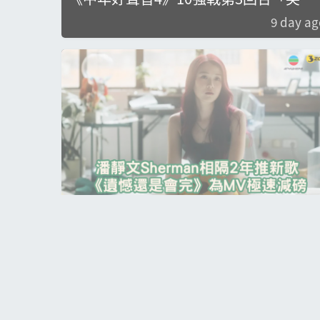
之夜」歌單曝光！跳出Comfort Zone爭
9 day ag
高分
潘靜文Sherman相隔2年推新歌《遺憾
是會完》 為MV極速減磅
11 day ag