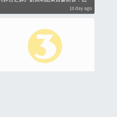
綿花樹仙氣爆棚網民跪低
10 day ago
《中年好聲音4》陳旭培＋胡鴻鈞「藍子
組」襯到絕 鄭家聲＋李健達二重唱高低
14 day ago
8度爆新鮮