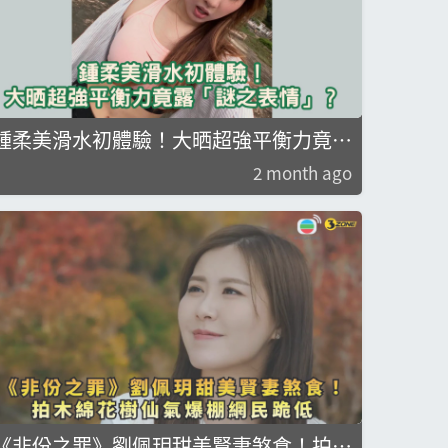
鍾柔美滑水初體驗！大晒超強平衡力竟露
「謎之表情」？
2 month ago
《非份之罪》劉佩玥甜美賢妻煞食！拍木