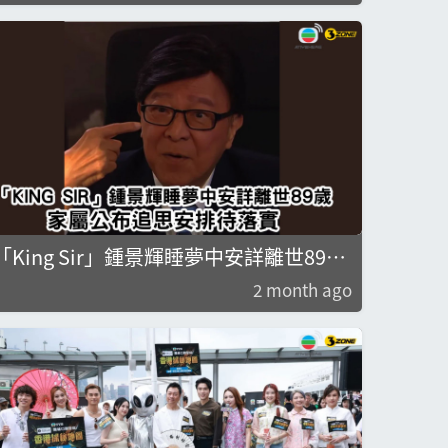
「King Sir」鍾景輝睡夢中安詳離世89
歲 家屬公布追思安排待落實
2 month ago