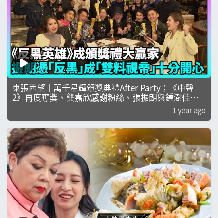
東張西望｜萬千星輝頒獎典禮After Party；《中聲
2》再度奪獎、龔嘉欣感謝粉絲、張振朗與鍾澍佳首
次合作大獲成功！｜萬千星輝頒獎典禮2024
1 year ago