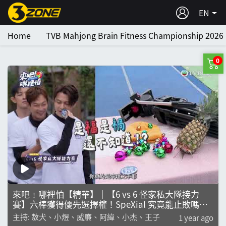
EN
Home
TVB Mahjong Brain Fitness Championship 2026
0
來吧﹗哪裡怕【精華】｜【6 vs 6 怪家私大隊接力
賽】六棒獲得優先選擇權！SpeXial 究竟能止敗嗎？
｜棒棒堂｜敖犬｜小煜｜威廉｜阿緯｜小傑｜王子
主持: 敖犬、小煜、威廉、阿緯、小杰、王子
1 year ago