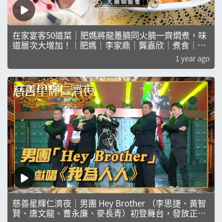
在家宴客50道菜｜肥媽將龍躉腩同火腩一齊燜煮，味
道層次大增加！｜肥媽｜李家鼎｜龔嘉欣｜煮食｜美
食
1 year ago
慈善星輝仁濟夜｜男團 Hey Brother （李思捷、黃智
賢、唐文龍、曹永廉、麥長青）初登舞台，發放正能