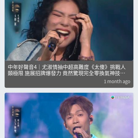
中年好聲音4｜尤淑情抽中超高難度《太傻》挑戰人
類極限 施展招牌爆發力 竟然驚現完全零換氣神技！
｜車婉婉｜肥媽｜周國豐｜張佳添｜海兒｜陳潔靈｜
1 month ago
鄭子誠｜劉倩怡｜陳海琪｜娛樂｜真人秀｜尤淑情