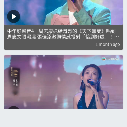
中年好聲音4｜周志康送給哥哥的《天下無雙》唱到
周志文眼濕濕 張佳添激讚情感投射「恰到好處」！｜
車婉婉｜肥媽｜周國豐｜張佳添｜海兒｜陳潔靈｜鄭
1 month ago
子誠｜劉倩怡｜陳海琪｜娛樂｜真人秀｜周志康
中年好聲音4｜許雲妮超治癒《花火》令黃子雄高呼