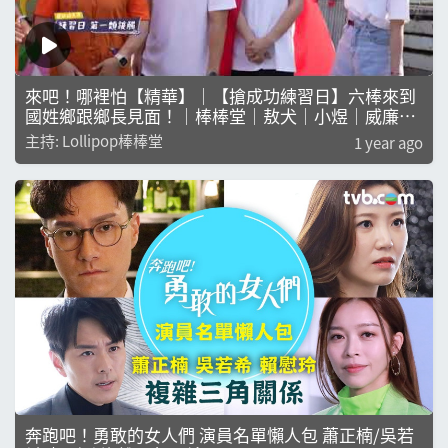
來吧！哪裡怕【精華】｜【搶成功練習日】六棒來到
國姓鄉跟鄉長見面！｜棒棒堂｜敖犬｜小煜｜威廉｜
阿緯｜小傑｜王子
主持: Lollipop棒棒堂
1 year ago
奔跑吧！勇敢的女人們 演員名單懶人包 蕭正楠/吳若