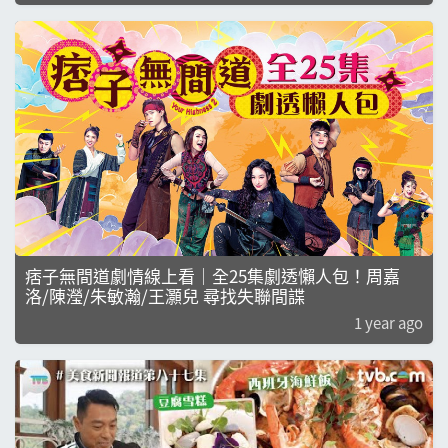
痞子無間道劇情線上看｜全25集劇透懶人包！周嘉
洛/陳瀅/朱敏瀚/王灝兒 尋找失聯間諜
1 year ago