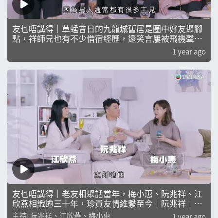
友乜唔講得｜草蜢昔日的九龍城舊居是圈中好友聚腳
點，祥師兄也有不少借宿經歷，還笑言屢被飛機聲吵
醒｜阮兆祥｜梅小惠｜江欣燕
1 year ago
友乜唔講得｜老友相聚話當年，梅小惠、阮兆祥、江
欣燕相識逾三十年，珍貴友情維繫至今｜阮兆祥｜梅
小惠｜江欣燕｜吳雨
主持: 阮兆祥、江欣燕、梅小惠
1 year ago