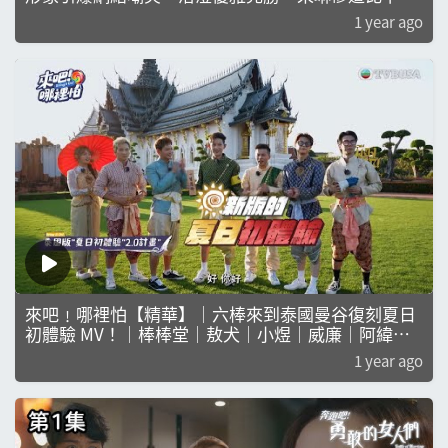
去！｜蕭正楠｜吳若希｜朱敏瀚｜賴慰玲｜鄧智堅｜
1 year ago
何遠
來吧﹗哪裡怕【精華】｜六棒來到泰國曼谷復刻夏日
初體驗 MV！｜棒棒堂｜敖犬｜小煜｜威廉｜阿緯｜
小傑｜王子
1 year ago