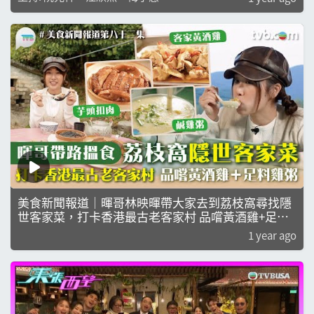
美食新聞報道｜暉哥林映暉帶大家去到荔枝窩尋找隱
世客家菜，打卡香港最古老客家村 品嚐黃酒雞+足料
雞粥｜黃婉曼｜倪嘉雯｜黃嘉雯
1 year ago