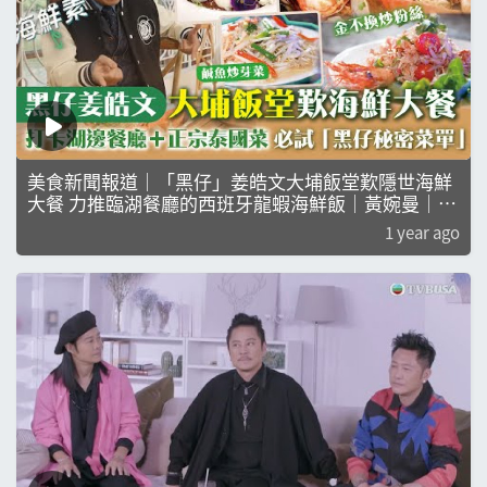
美食新聞報道｜「黑仔」姜皓文大埔飯堂歎隱世海鮮
大餐 力推臨湖餐廳的西班牙龍蝦海鮮飯｜黃婉曼｜倪
嘉雯｜黃嘉雯
1 year ago