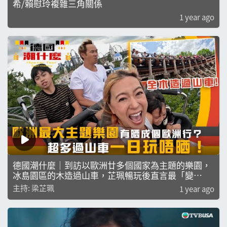
希/賴慰玲複雜三角關係
1 year ago
德國潮什麼｜到訪以歐洲廿多個國家為主題的樂園，
冰島園區的木造過山車，芷珮暢玩後直言最「變
態」？｜梁芷珮｜潮什麼系列
主持: 梁芷珮
1 year ago