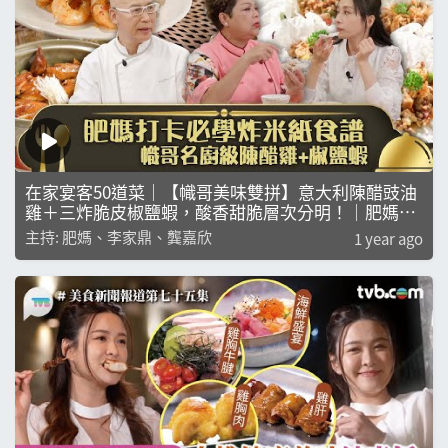
在家宴客50道菜｜【幟哥美味雙拼】意大利陳醋豉油
雞＋三炸脆皮椒鹽蝦，酸香甜脆層次分明！｜肥媽｜
李家鼎｜龔嘉欣｜煮食｜美食｜綜藝
主持: 肥媽、李家鼎、龔嘉欣
1 year ago