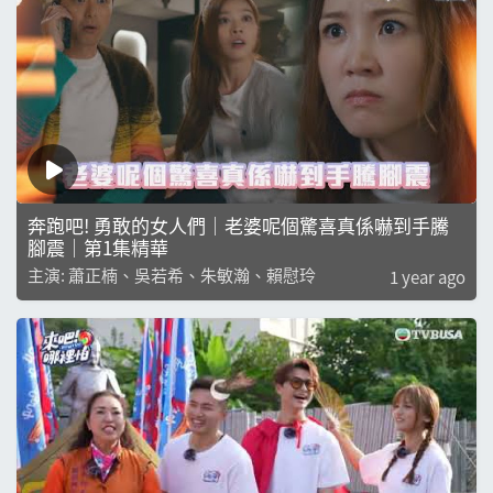
奔跑吧! 勇敢的女人們｜老婆呢個驚喜真係嚇到手騰
腳震｜第1集精華
主演: 蕭正楠、吳若希、朱敏瀚、賴慰玲
1 year ago