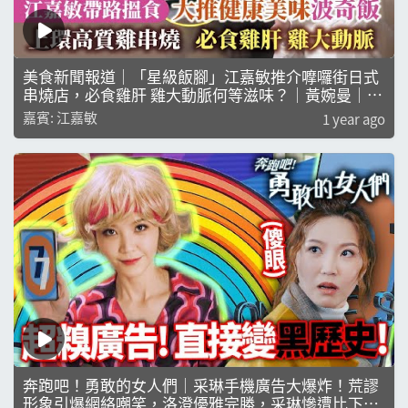
美食新聞報道｜「星級飯腳」江嘉敏推介嚤囉街日式
串燒店，必食雞肝 雞大動脈何等滋味？｜黃婉曼｜倪
嘉雯｜黃嘉雯
嘉賓: 江嘉敏
1 year ago
奔跑吧！勇敢的女人們｜采琳手機廣告大爆炸！荒謬
形象引爆網絡嘲笑，洛澄優雅完勝，采琳慘遭比下