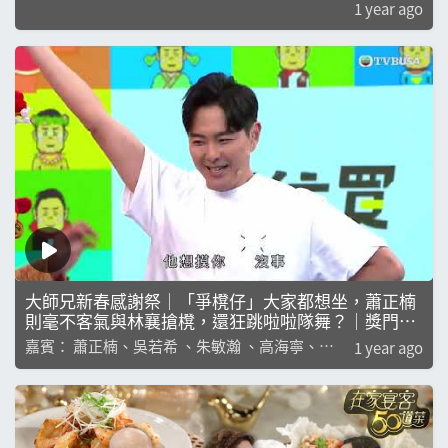
量！｜陳貝兒｜區永權｜陳庭欣｜林溥來｜吳幸美｜
1 year ago
李旻芳｜梁敏巧
大師兄新春感謝祭｜「爭櫈仔」大家都想坐，蕭正楠
則毫不客氣與林襄搶櫈，還狂跳啦啦隊舞？｜獎門人
｜錢嘉樂｜阮兆祥｜麥美恩｜林秀怡｜林正峰
嘉賓： 蕭正楠、吳若希 、朱敏瀚 、高海寧、林
1 year ago
襄