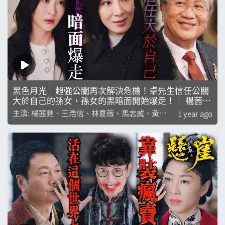
黑色月光｜超強公關再次解決危機！卓先生信任公關
大於自己的孫女，孫女的黑暗面開始爆走！｜ 楊茜堯
｜王浩信｜林夏薇｜馬志威｜黃翠如｜楊卓娜｜
主演: 楊茜堯、王浩信、林夏薇、馬志威、黃翠
1 year ago
如、楊卓娜