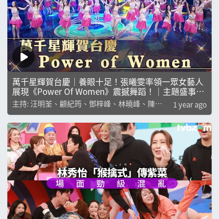
萬千星輝賀台慶｜養眼十足！張曦雯率領一眾女藝人
展現《Power Of Women》震撼舞蹈！｜主題盛事｜
台慶系列｜汪明荃｜顧紀筠
主持: 汪明荃、顧紀筠、鄧梓峰、林曉峰、陳貝
1 year ago
兒