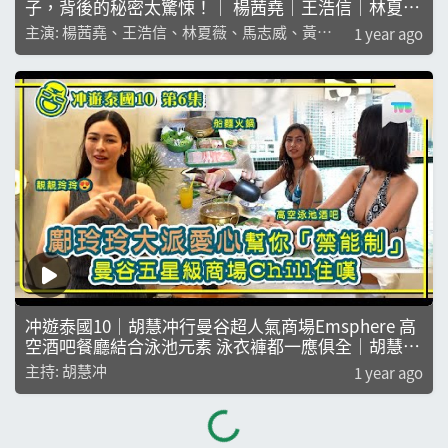
子，背後的秘密太驚悚！｜ 楊茜堯｜王浩信｜林夏薇
｜馬志威｜黃翠如
主演: 楊茜堯、王浩信、林夏薇、馬志威、黃翠
1 year ago
如
冲遊泰國10｜胡慧冲行曼谷超人氣商場Emsphere 高
空酒吧餐廳結合泳池元素 泳衣褲都一應俱全｜胡慧冲
｜鄺玲玲｜冬蔭妹｜黃婧靈
主持: 胡慧冲
1 year ago