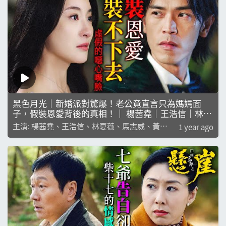
黑色月光｜新婚派對驚爆！老公竟直言只為媽媽面
子，假裝恩愛背後的真相！｜ 楊茜堯｜王浩信｜林夏
薇｜馬志威｜黃翠如
主演: 楊茜堯、王浩信、林夏薇、馬志威、黃翠
1 year ago
如