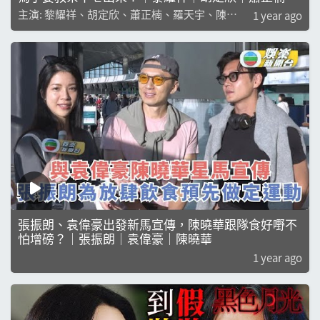
羅天宇｜陳曉華
主演: 黎耀祥、胡定欣、蕭正楠、羅天宇、陳曉
1 year ago
華
張振朗、袁偉豪出發新馬宣傳，陳曉華跟隊食好嘢不
怕增磅？｜張振朗｜袁偉豪｜陳曉華
1 year ago