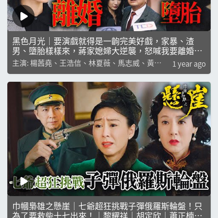
黑色月光｜要演戲就得是一齣完美好戲，家暴、渣
男、墮胎樣樣來，蔣家媳婦大逆襲，怒喊我要離婚！
｜ 楊茜堯｜王浩信｜林夏薇｜馬志威｜黃翠如｜楊卓
主演: 楊茜堯、王浩信、林夏薇、馬志威、黃翠
1 year ago
娜
如
巾幗梟雄之懸崖｜七爺超狂挑戰子彈俄羅斯輪盤！只
為了要救柴十七出來！｜黎耀祥｜胡定欣｜蕭正楠｜