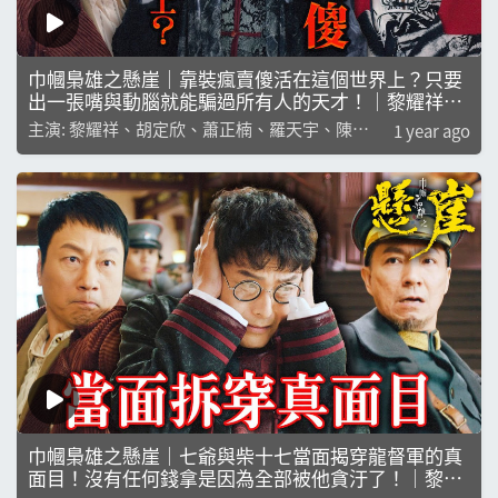
巾幗梟雄之懸崖｜靠裝瘋賣傻活在這個世界上？只要
出一張嘴與動腦就能騙過所有人的天才！｜黎耀祥｜
胡定欣｜蕭正楠｜羅天宇｜陳曉華｜陳楨怡｜
主演: 黎耀祥、胡定欣、蕭正楠、羅天宇、陳曉
1 year ago
華、陳楨怡
巾幗梟雄之懸崖｜七爺與柴十七當面揭穿龍督軍的真
面目！沒有任何錢拿是因為全部被他貪汙了！｜黎耀