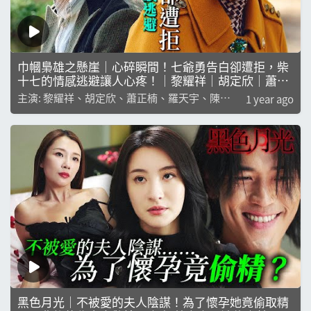
巾幗梟雄之懸崖｜心碎瞬間！七爺勇告白卻遭拒，柴
十七的情感逃避讓人心疼！｜黎耀祥｜胡定欣｜蕭正
楠｜羅天宇｜陳曉華
主演: 黎耀祥、胡定欣、蕭正楠、羅天宇、陳曉
1 year ago
華
黑色月光｜不被愛的夫人陰謀！為了懷孕她竟偷取精