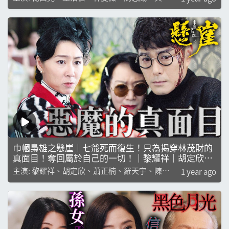
如、楊卓娜
巾幗梟雄之懸崖｜七爺死而復生！只為揭穿林茂財的
真面目！奪回屬於自己的一切！｜黎耀祥｜胡定欣｜
蕭正楠｜羅天宇｜陳曉華｜陳楨怡｜
主演: 黎耀祥、胡定欣、蕭正楠、羅天宇、陳曉
1 year ago
華、陳楨怡