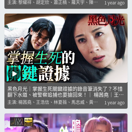
祥｜胡定欣｜蕭正楠｜羅天宇｜陳曉華｜陳楨怡｜
主演: 黎耀祥、胡定欣、蕭正楠、羅天宇、陳曉
1 year ago
華、陳楨怡
黑色月光｜掌握生死關鍵證據的錄音筆消失了？不惜
翻下水道、被警察追捕也要搶回來！｜ 楊茜堯｜王浩
信｜林夏薇｜馬志威｜黃翠如｜楊卓娜｜
主演: 楊茜堯、王浩信、林夏薇、馬志威、黃翠
1 year ago
如、楊卓娜