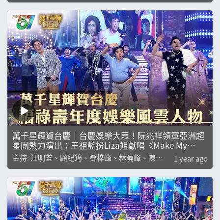
兒
萬千星輝賀台慶｜台慶娛樂大眾！阮兆祥領軍亞洲超
星團熱力演出；王祖藍扮Liza姐獻唱《Make My
Day》｜主題盛事｜台慶系列｜汪明荃｜顧紀筠｜鄧
主持: 汪明荃、顧紀筠、鄧梓峰、林曉峰、陳貝
1 year ago
梓峰｜林曉峰
兒