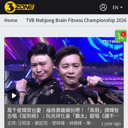
EN
Home
TVB Mahjong Brain Fitness Championship 2026
0
萬千星輝賀台慶｜福祿壽繼續扮嘢！「真假」譚輝智
合唱《屈到病》；阮兆祥化身「鵝太」獻唱《講不出
聲》｜主題盛事｜台慶系列｜汪明荃｜顧紀筠｜鄧梓
主持: 汪明荃、顧紀筠、鄧梓峰、林曉峰、陳貝
1 year ago
峰