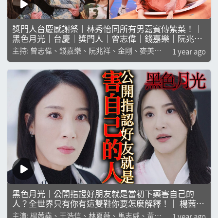
獎門人台慶感謝祭｜林秀怡同所有男嘉賓傳紫菜！｜
黑色月光｜台慶｜獎門人｜曾志偉｜錢嘉樂｜阮兆祥
｜金剛｜麥美恩｜林秀怡
主持: 曾志偉、錢嘉樂、阮兆祥、金剛、麥美
1 year ago
恩、林秀怡
黑色月光｜公開指證好朋友就是當初下藥害自己的
人？全世界只有你有這雙鞋你要怎麼解釋！｜ 楊茜堯
｜王浩信｜林夏薇｜馬志威｜黃翠如｜楊卓娜｜
主演: 楊茜堯、王浩信、林夏薇、馬志威、黃翠
1 year ago