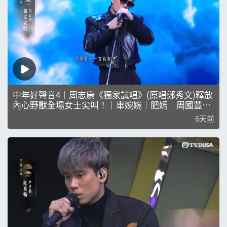
中年好聲音4｜周志康《獨家試唱》(原唱鄭秀文)釋放
內心野獸全場女士尖叫！｜車婉婉｜肥媽｜周國豐｜
張佳添｜海兒｜林志美｜李思捷｜ 何國鉦｜娛樂｜真
6天前
人秀｜周志康｜獨家試唱｜鄭秀文