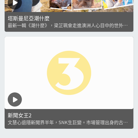
塔斯曼尼亞潮什麼
最新一輯《潮什麼》，梁芷珮會走進澳洲人心目中的世外桃
源— 塔斯曼尼亞。行程自南部首府荷伯特展開，直至北部朗
瑟士敦，沿途盡覽城市與自然的多元風貌。 塔斯曼尼亞海域
水產資源豐富，芷珮當然不會錯過，除...
新聞女王2
文慧心退隱新聞界半年，SNK生巨變。市場管理出身的古肇
華空降總監一職，視新聞為賺錢工具；副總監張家妍取代了
梁景仁的地位，縱握大權卻難服眾。慧心以「新聞女王」姿