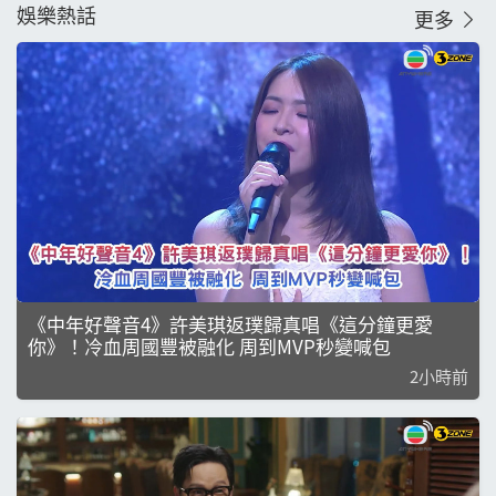
娛樂熱話
更多
《中年好聲音4》許美琪返璞歸真唱《這分鐘更愛
你》！冷血周國豐被融化 周到MVP秒變喊包
2小時前