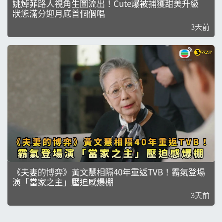
姚焯菲路人視角生圖流出！Cute爆被捕獲甜美升級
狀態滿分迎月底首個個唱
3天前
《夫妻的博弈》黃文慧相隔40年重返TVB！霸氣登場
演「當家之主」壓迫感爆棚
3天前