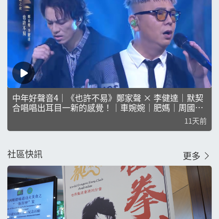
中年好聲音4｜《也許不易》鄭家聲 × 李健達｜默契
合唱唱出耳目一新的感覺！｜車婉婉｜肥媽｜周國豐
｜張佳添｜海兒｜鍾鎮濤｜米雪｜石修｜娛樂｜真人
11天前
秀
社區快訊
更多