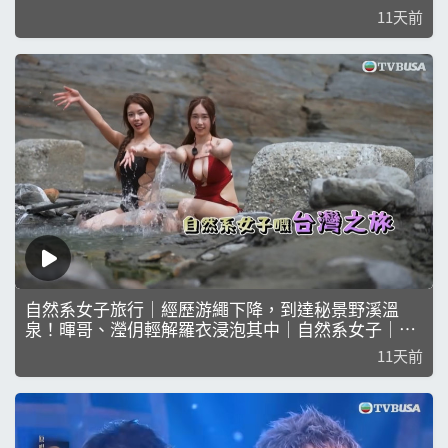
｜張佳添｜海兒｜鍾鎮濤｜米雪｜石修｜娛樂｜真人
11天前
秀
自然系女子旅行｜經歷游繩下降，到達秘景野溪溫
泉！暉哥、瀅仴輕解羅衣浸泡其中｜自然系女子｜林
映暉｜梁超怡｜葉靖儀｜黃瀅仴
11天前