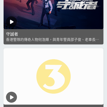
守誠者
香港警隊的傳奇人物何浩輝，與青年警員邵子俊、老車長趙
紹棠，三代警察面對外國勢力企圖狙擊香港金融的邪惡圖謀
時，守護香港的英雄故事。