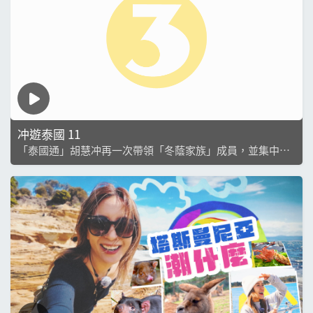
冲遊泰國 11
「泰國通」胡慧冲再一次帶領「冬蔭家族」成員，並集中為
觀眾介紹曼谷最新旅遊情報，包括打卡位滿分的華麗按摩
店、設有天空公園的新開業商場百貨、被譽為曼谷天花板的
自助餐廳等，內容實在「泰」豐富。此外，本輯節目...