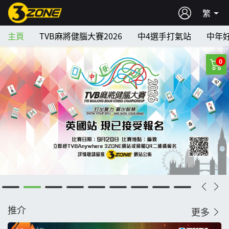
繁
主頁
TVB麻將健腦大賽2026
中4選手打氣站
中年
0
推介
更多