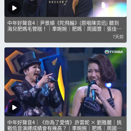
中年好聲音4｜尹景順《陀飛輪》(原唱陳奕迅) 聽到
海兒肥媽毛管戙！｜車婉婉｜肥媽｜周國豐｜張佳添
｜海兒｜林志美｜李思捷｜ 何國鉦｜娛樂｜真人秀｜
7天前
尹景順｜陀飛輪｜陳奕迅｜毛管戙
中年好聲音4｜《你為了愛情》許雲妮 × 劉雅麗｜挑
戰低音演繹成績會有幾高？｜車婉婉｜肥媽｜周國豐