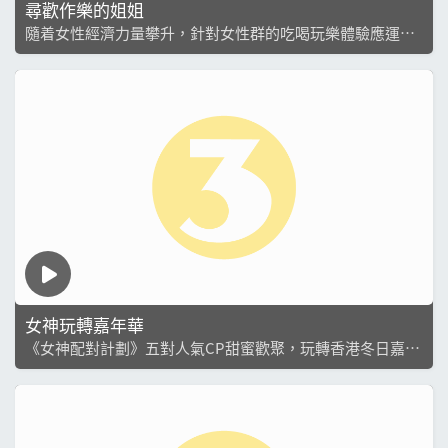
尋歡作樂的姐姐
隨着女性經濟力量攀升，針對女性群的吃喝玩樂體驗應運而
生。 麥玲玲先與何依婷、林凱恩、何沛珈、劉曉昆結伴同遊
上海，再會合吳若希、戴祖儀、游嘉欣玩轉深圳、廣州，以
女性角度帶大家「尋歡作樂」，見識時下備受...
女神玩轉嘉年華
《女神配對計劃》五對人氣CP甜蜜歡聚，玩轉香港冬日嘉年
華，啟動一場浪漫、爆笑的戀愛綜藝之旅，在「粉紅泡泡」
充斥下發放祝福與正能量。 葉蒨文、曾展望、羅毓儀、林俊
其、梁敏巧、劉啟進、關嘉敏、黃家俊...