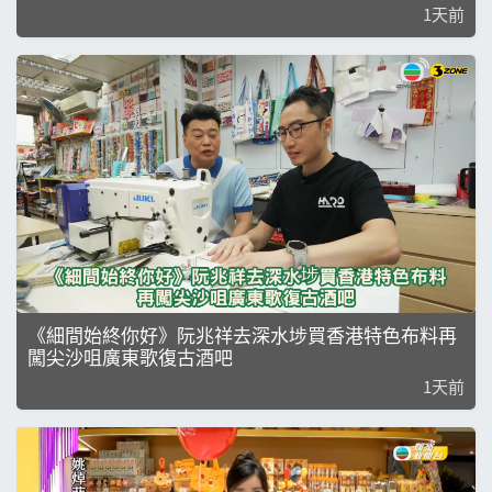
1天前
《細間始終你好》阮兆祥去深水埗買香港特色布料再
闖尖沙咀廣東歌復古酒吧
1天前