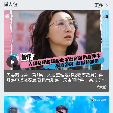
懶人包
態強勢回歸，收購劉艷創辦的網媒公開平台，向...
更多
夫妻的博弈｜第1集｜大腦整理咗妳吸收零散資訊再
喺夢中摸擬發展 就係預知夢｜夫妻的博弈｜高海寧｜
馬國明｜張頴康｜郭柏妍｜黃智賢｜陳曉華｜何廣沛
6天前
｜游嘉欣｜