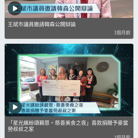
王斌市議員邀請韓森公開辯論
1個月前
「星光繽紛頌親恩。慈善美食之夜」善款捐贈予麥當
勞叔叔之家
1個月前