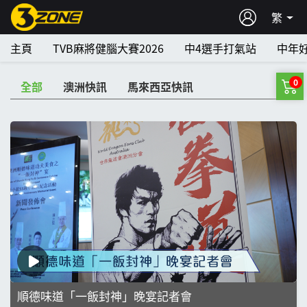
繁
主頁
TVB麻將健腦大賽2026
中4選手打氣站
中年
0
全部
澳洲快訊
馬來西亞快訊
順德味道「一飯封神」晚宴記者會