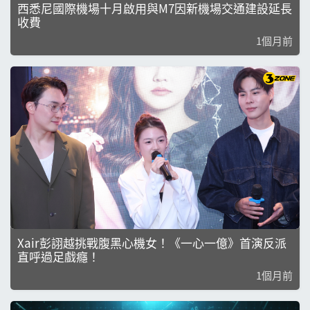
西悉尼國際機場十月啟用與M7因新機場交通建設延長
收費
1個月前
Xair彭詡越挑戰腹黑心機女！《一心一億》首演反派
直呼過足戲癮！
1個月前