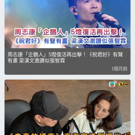
周志康「企鵝人」5燈復活再出擊！《祝君好》有聲
有畫 梁漢文激讚似張智霖
1個月前