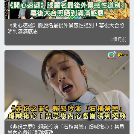
《開心速遞》滕麗名最後外景感性道別！幕後大合照
晒到滿滿感恩
1個月前
《非份之罪》賴慰玲演「石棺禁戀」爆喊揪心！禁忌
戀內心戲崩潰到極致