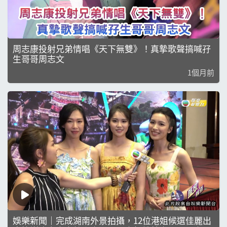
周志康投射兄弟情唱《天下無雙》！真摯歌聲搞喊孖
生哥哥周志文
1個月前
娛樂新聞｜完成湖南外景拍攝，12位港姐候選佳麗出