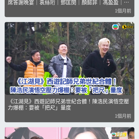
席答謝晚宴｜袁絲珩｜鄧匡閔｜顏懿菲｜馮盈盈｜黃
嘉雯
1個月前
《江湖見》西遊記師兄弟世紀合體！陳浩民演悟空壓
力爆棚：要被「把尺」量度
1個月前