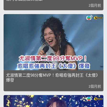
1個月前
尤淑情第二度98分奪MVP！愈唱愈強再封王《太傻》
爆發
1個月前