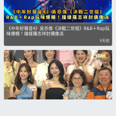
《中年好聲音4》吳亦偉《決戰二世祖》R&B＋Rap玩
味爆棚！撞樣羅志祥封偶像派
9天前
娛樂新聞｜《夫妻的博弈》下周首播，馬國明成高海