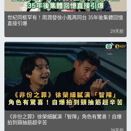
世紀同框罕有！周潤發徐小鳳再同台 35年後集體回憶
直接引爆
29天前
《非份之罪》徐榮細膩演「智障」角色有驚喜！自爆
拍到頸抽筋超辛苦
29天前