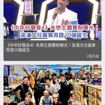
《中年好聲音4》失戀主題賽制曝光！梁漢文任嘉賓
見證10強誕生
1個月前