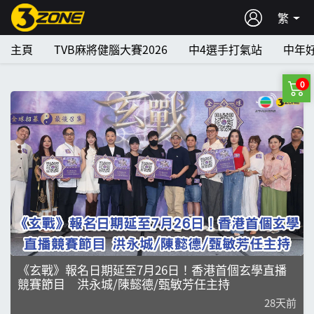
繁
主頁
TVB麻將健腦大賽2026
中4選手打氣站
中年
0
《玄戰》報名日期延至7月26日！香港首個玄學直播
競賽節目 洪永城/陳懿德/甄敏芳任主持
28天前