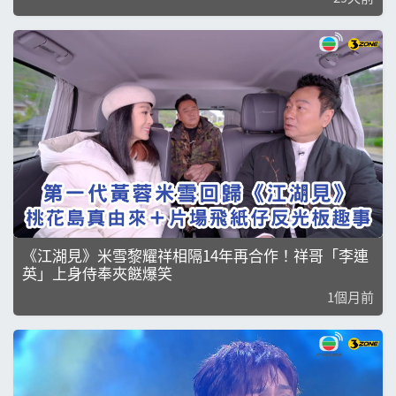
《江湖見》米雪黎耀祥相隔14年再合作！祥哥「李連
英」上身侍奉夾餸爆笑
1個月前