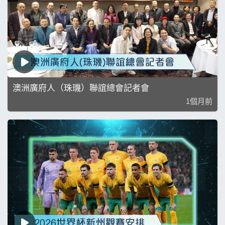
澳洲廣府人（珠璣）聯誼總會記者會
1個月前