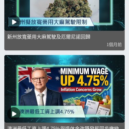
新州放寬藥用大麻駕駛及厄爾尼諾回歸
1個月前
澳洲最低工資上調4.75%與退休金改隨發薪同步繳納