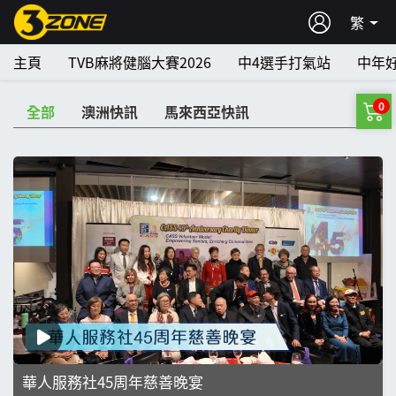
繁
主頁
TVB麻將健腦大賽2026
中4選手打氣站
中年
0
全部
澳洲快訊
馬來西亞快訊
華人服務社45周年慈善晚宴