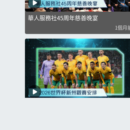
華人服務社45周年慈善晚宴
1個月
世界杯新州觀賽安排及澳元跌至兩個月
位
1個月