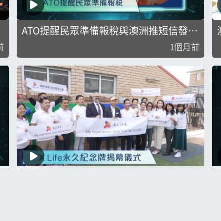
ATO提醒民眾準備報稅與澳洲推短信發件
人驗證措施
前
1個月前
低
X Life永久紀念牌揭幕儀式
前
1個月前