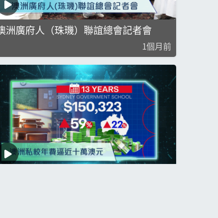
澳洲廣府人（珠璣）聯誼總會記者會
1個月前
澳洲私校年費逼近十萬澳元與澳洲人口正
式突破2800萬
1個月前