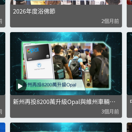
2026年度浴佛節
前
2個月前
新州再投8200萬升級Opal與維州車輛註
冊費20%返現
前
3個月前