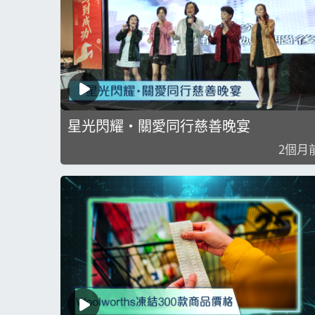
星光閃耀・關愛同行慈善晚宴
2個月