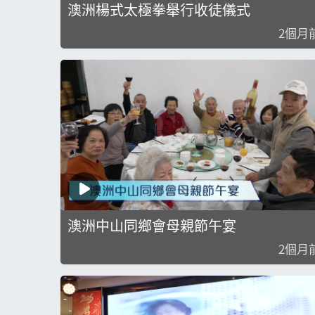
澳洲楊式太極拳舉行收徒儀式
2個月
澳洲中山同鄉會母親節午宴
2個月