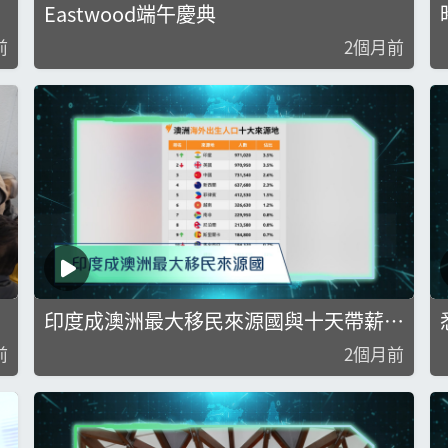
Eastwood端午慶典
前
2個月前
印度成澳洲最大移民來源國與十天帶薪事
假適用範圍廣泛
前
2個月前