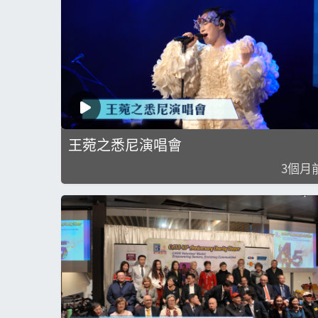
王菀之悉尼演唱會
3個月